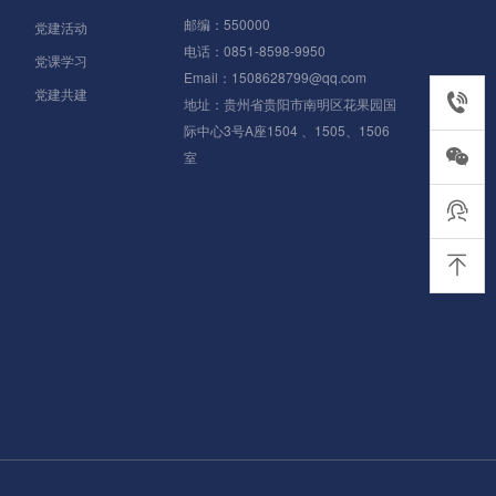
邮编：550000
党建活动
电话：0851-8598-9950
党课学习
Email：1508628799@qq.com
党建共建
0851-85
地址：贵州省贵阳市南明区花果园国
际中心3号A座1504 、1505、1506
室
在线客服
返回顶部