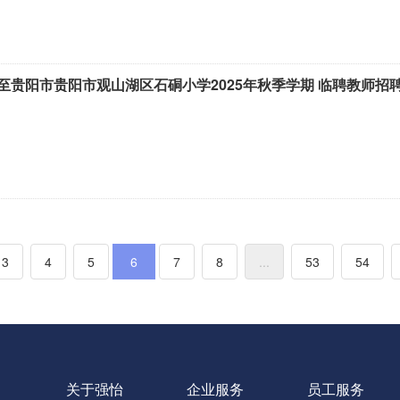
至贵阳市贵阳市观山湖区石硐小学2025年秋季学期 临聘教师招
3
4
5
6
7
8
...
53
54
关于强怡
企业服务
员工服务