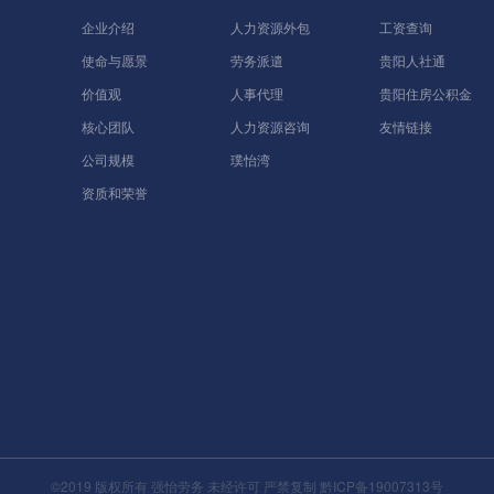
企业介绍
人力资源外包
工资查询
使命与愿景
劳务派遣
贵阳人社通
价值观
人事代理
贵阳住房公积金
核心团队
人力资源咨询
友情链接
公司规模
璞怡湾
资质和荣誉
©2019 版权所有 强怡劳务 未经许可 严禁复制
黔ICP备19007313号