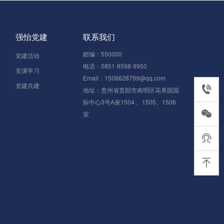
强怡党建
联系我们
邮编：550000
党建活动
电话：0851-8598-9950
党课学习
Email：1508628799@qq.com
党建共建
0851-85
地址：贵州省贵阳市南明区花果园国
际中心3号A座1504 、1505、1506
室
在线客服
返回顶部