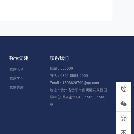
强怡党建
联系我们
邮编：550000
党建活动
电话：0851-8598-9950
党课学习
Email：1508628799@qq.com
党建共建
0851-85
地址：贵州省贵阳市南明区花果园国
际中心3号A座1504 、1505、1506
室
在线客服
返回顶部