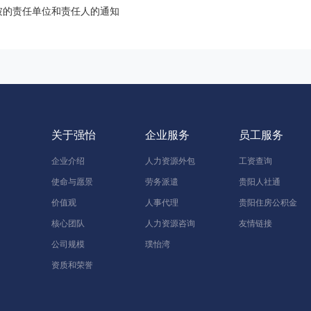
坡的责任单位和责任人的通知
关于强怡
企业服务
员工服务
企业介绍
人力资源外包
工资查询
使命与愿景
劳务派遣
贵阳人社通
价值观
人事代理
贵阳住房公积金
核心团队
人力资源咨询
友情链接
公司规模
璞怡湾
资质和荣誉